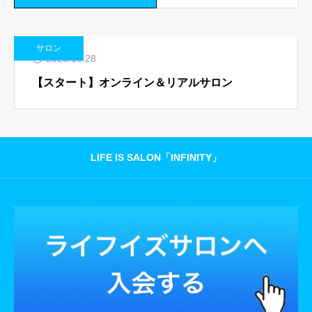
会員限定の特典コンテンツ
サロン
お問い合わせ
2023.10.28
リンク
【スタート】オンライン＆リアルサロン
LIFE IS SALON「INFINITY」