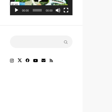
ヤ
ー
00:00
00:00