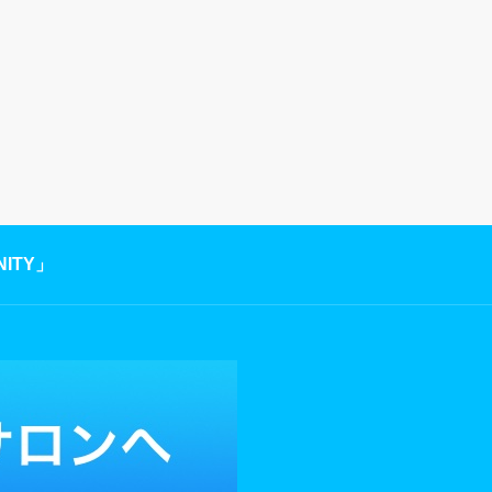
INITY」