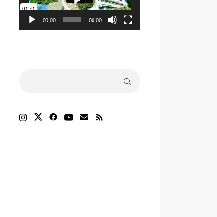
ヤ
ー
00:00
00:00