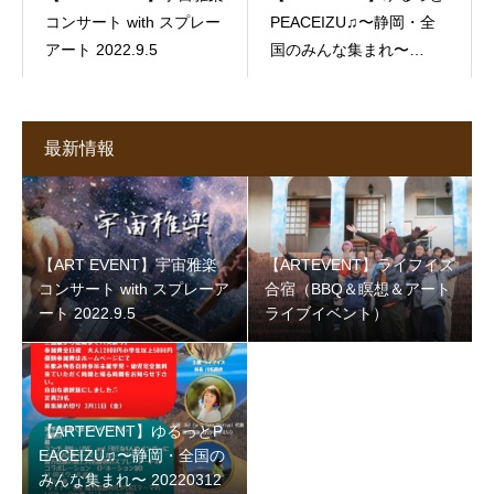
コンサート with スプレー
PEACEIZU♫〜静岡・全
アート 2022.9.5
国のみんな集まれ〜
20220312
最新情報
【ART EVENT】宇宙雅楽
【ARTEVENT】ライフイズ
コンサート with スプレーア
合宿（BBQ＆瞑想＆アート
ート 2022.9.5
ライブイベント）
【ARTEVENT】ゆるっとP
EACEIZU♫〜静岡・全国の
みんな集まれ〜 20220312