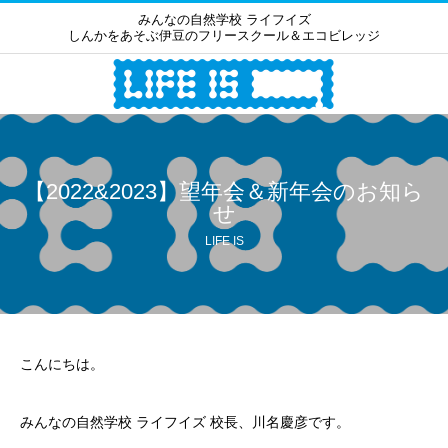
みんなの自然学校 ライフイズ
しんかをあそぶ伊豆のフリースクール＆エコビレッジ
【2022&2023】望年会＆新年会のお知ら
せ
LIFE IS
こんにちは。
みんなの自然学校 ライフイズ 校長、川名慶彦です。