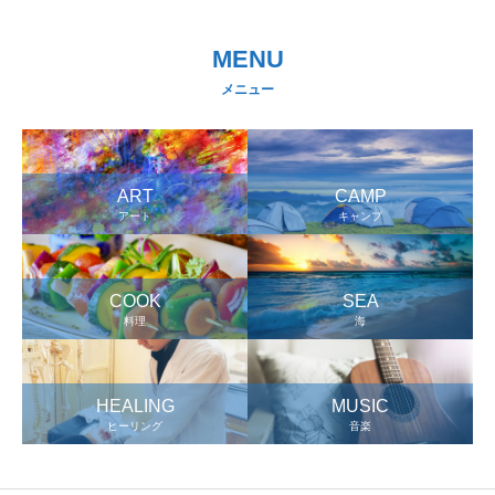
MENU
メニュー
ART
CAMP
アート
キャンプ
COOK
SEA
料理
海
HEALING
MUSIC
ヒーリング
音楽